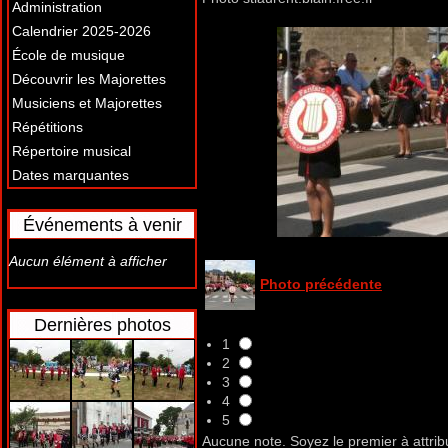
Administration
Calendrier 2025-2026
École de musique
Découvrir les Majorettes
Musiciens et Majorettes
Répétitions
Répertoire musical
Dates marquantes
Événements à venir
Aucun élément à afficher
Photo précédente
Dernières photos
1
2
3
4
5
Aucune note. Soyez le premier à attrib