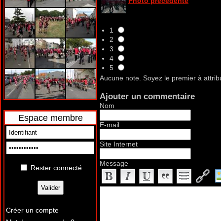
Photo précédente
1
2
3
4
5
Aucune note. Soyez le premier à attrib
Ajouter un commentaire
Nom
Espace membre
E-mail
Site Internet
Message
Rester connecté
Créer un compte