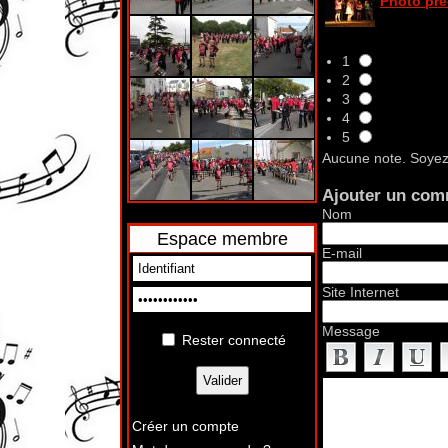
Photo pr
1
2
3
4
5
Aucune note. Soyez 
Ajouter un com
Nom
Espace membre
E-mail
Site Internet
Message
Rester connecté
Créer un compte