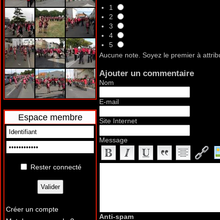
1
2
3
4
5
Aucune note. Soyez le premier à attrib
Ajouter un commentaire
Nom
E-mail
Espace membre
Site Internet
Message
Rester connecté
Créer un compte
Anti-spam