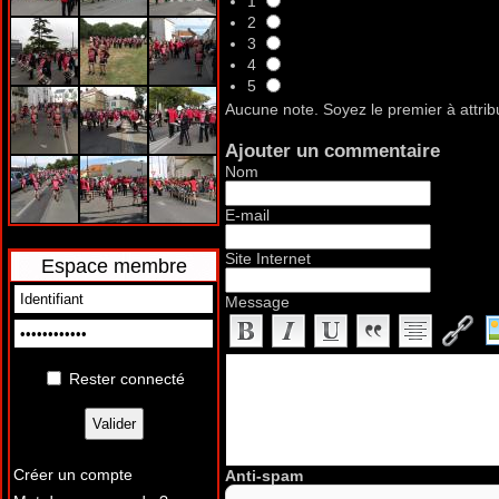
1
2
3
4
5
Aucune note. Soyez le premier à attrib
Ajouter un commentaire
Nom
E-mail
Site Internet
Espace membre
Message
Rester connecté
Créer un compte
Anti-spam