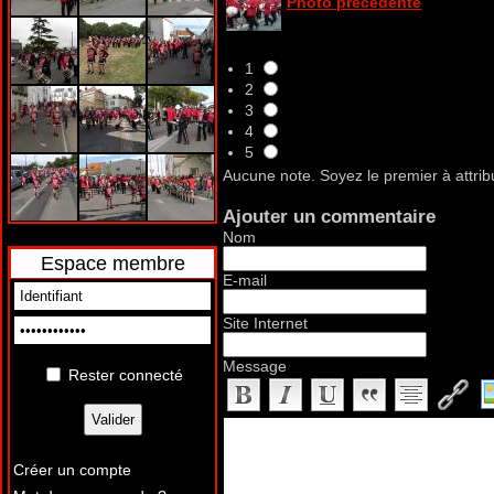
Photo précédente
1
2
3
4
5
Aucune note. Soyez le premier à attrib
Ajouter un commentaire
Nom
Espace membre
E-mail
Site Internet
Message
Rester connecté
Créer un compte