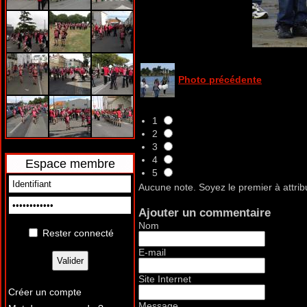
Photo précédente
1
2
3
4
Espace membre
5
Aucune note. Soyez le premier à attrib
Ajouter un commentaire
Nom
Rester connecté
E-mail
Site Internet
Créer un compte
Message