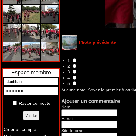
Photo précédente
1
2
3
Espace membre
4
5
Aucune note. Soyez le premier à attrib
Ajouter un commentaire
Rester connecté
Nom
E-mail
Créer un compte
Site Internet