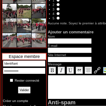
1
2
3
4
5
Aucune note. Soyez le premier à attrib
Ajouter un commentaire
Nom
E-mail
Site Internet
Espace membre
Message
Rester connecté
Créer un compte
Anti-spam